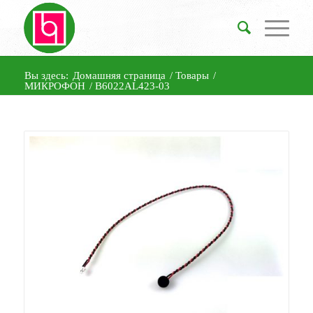
Вы здесь:
Домашняя страница
/
Товары
/
МИКРОФОН
/
B6022AL423-03