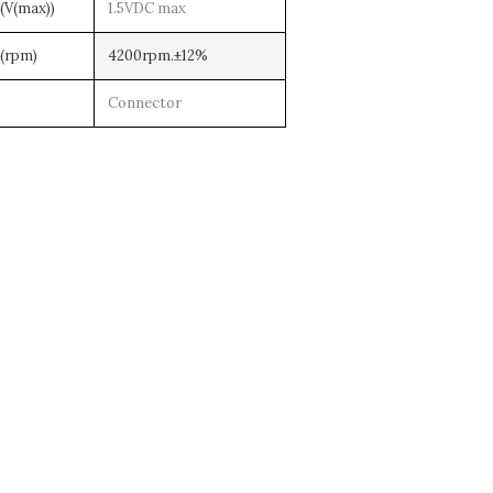
(max))
1.5VDC max
rpm)
4200rpm.±12%
式
Connector