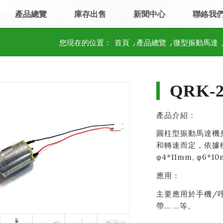
產品總覽
庫存出售
新聞中心
聯絡我
您現在的位置：
首頁
/
產品總覽
/
微型振動馬達
QRK-2
產品介紹：
圓柱型振動馬達機
和轉速而定，依據機身
φ4*11mm, φ6*1
應用：
主要應用於手機/
帶… …等。