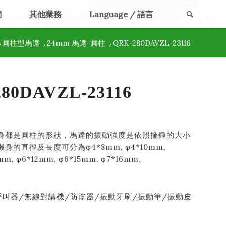
們
其他業務
Language / 語言
/
圓柱型馬達
/
24mm 馬達-圓柱
/
QRK-280DAVZL-23116
80DAVZL-23116
身都是圓柱的形狀，馬達的振動強度是依照擺錘的大小
的直徑及長度可分為φ4*8mm, φ4*10mm,
0mm, φ6*12mm, φ6*15mm, φ7*16mm。
呼叫器/無線對講機/防盜器/振動牙刷/振動筆/振動皮