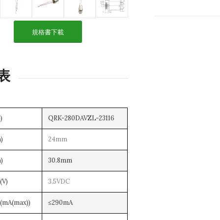
規格書下載
表
)
QRK-280DAVZL-23116
)
24mm
)
30.8mm
V)
3.5VDC
mA(max))
≤290mA