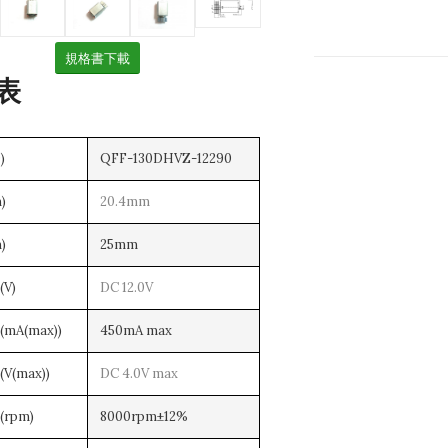
規格書下載
表
)
QFF-130DHVZ-12290
)
20.4mm
)
25mm
V)
DC 12.0V
mA(max))
450mA max
(max))
DC 4.0V max
rpm)
8000rpm±12%