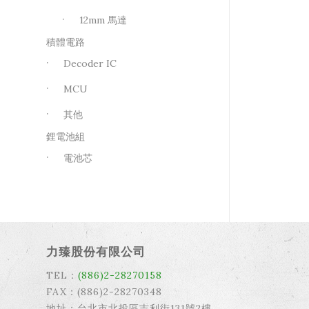
12mm 馬達
積體電路
Decoder IC
MCU
其他
鋰電池組
電池芯
力臻股份有限公司
TEL：
(886)2-28270158
FAX：(886)2-28270348
地址：台北市北投區吉利街131號2樓