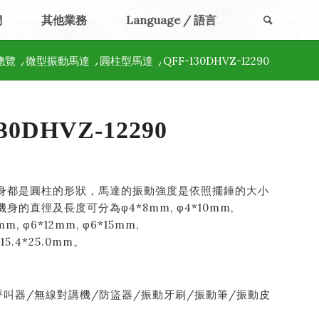
們
其他業務
Language / 語言
總覽
/
微型振動馬達
/
圓柱型馬達
/
QFF-130DHVZ-12290
30DHVZ-12290
身都是圓柱的形狀，馬達的振動強度是依照擺錘的大小
的直徑及長度可分為φ4*8mm, φ4*10mm,
mm, φ6*12mm, φ6*15mm,
*15.4*25.0mm。
呼叫器/無線對講機/防盜器/振動牙刷/振動筆/振動皮