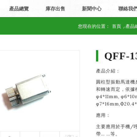
產品總覽
庫存出售
新聞中心
聯絡我
您現在的位置：
首頁
/
產品
QFF-1
產品介紹：
圓柱型振動馬達機
和轉速而定，依據機身
φ4*11mm, φ6*10
φ7*16mm,Ф20.4
應用：
主要應用於手機/
帶… …等。