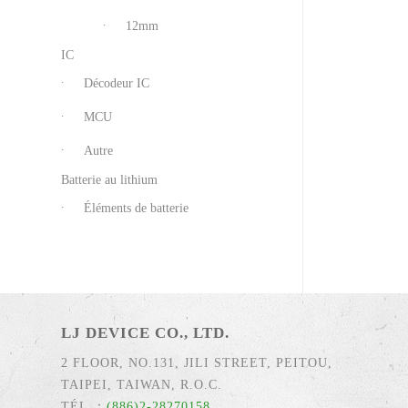
12mm
IC
Décodeur IC
MCU
Autre
Batterie au lithium
Éléments de batterie
LJ DEVICE CO., LTD.
2 FLOOR, NO.131, JILI STREET, PEITOU,
TAIPEI, TAIWAN, R.O.C.
TÉL.：
(886)2-28270158