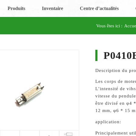
Produits
Inventaire
Centre d’actualités
Vous êtes ici :
Accue
P0410
Description du pro
Les corps de moteu
L’intensité de vibr
vitesse du pendule
être divisé en φ
12 mm, φ6 * 15 m
application:
Principalement util