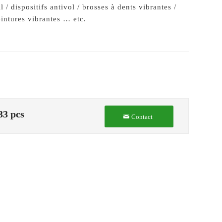
l / dispositifs antivol / brosses à dents vibrantes /
eintures vibrantes … etc.
33 pcs
Contact