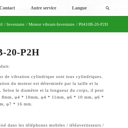
Contact
Autre service
Langue
il
/
Inventaire
/
Moteur vibrant-Inventaire
/
P0410B-20-P2H
B-20-P2H
duit:
r de vibration cylindrique sont tous cylindriques.
ation du moteur est déterminée par la taille et la
. Selon le diamètre et la longueur du corps, il peut
4 * 8mm, φ4 * 10mm, φ4 * 11mm, φ6
* 10 mm, φ6 *
m, φ7 * 16 mm.
isé dans les téléphones mobiles / téléavertisseurs /