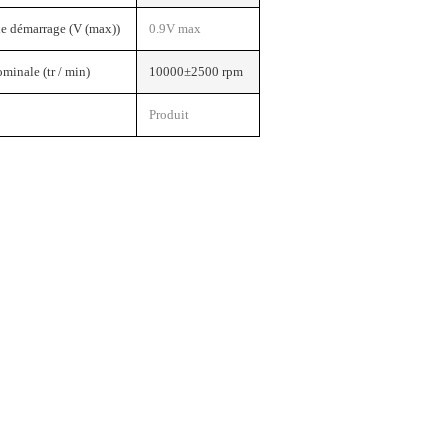
e démarrage (V (max))
0.9V max
ominale (tr / min)
10000±2500 rpm
Produit