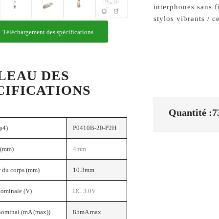
interphones sans fi
stylos vibrants / c
Téléchargement des spécifications
LEAU DES
CIFICATIONS
Quantité :7
φ4)
P0410B-20-P2H
 (mm)
4mm
 du corps (mm)
10.3mm
nominale (V)
DC 3.0V
nominal (mA (max))
85mA max