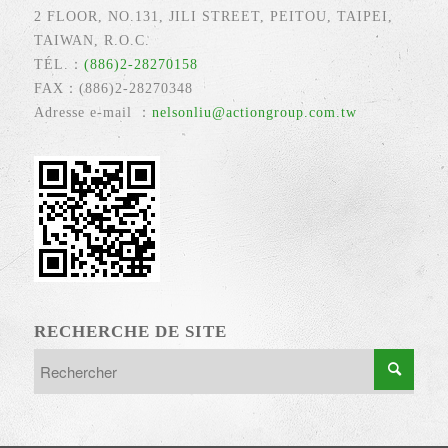
2 FLOOR, NO.131, JILI STREET, PEITOU, TAIPEI,
TAIWAN, R.O.C.
TÉL.：
(886)2-28270158
FAX：(886)2-28270348
Adresse e-mail ：
nelsonliu@actiongroup.com.tw
RECHERCHE DE SITE