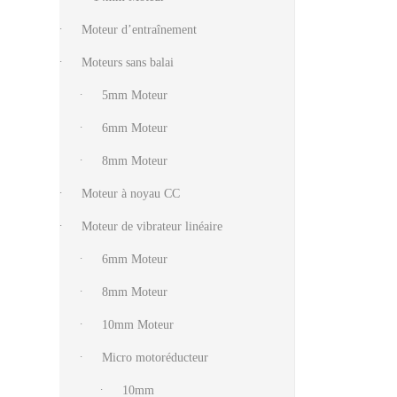
Moteur d’entraînement
Moteurs sans balai
5mm Moteur
6mm Moteur
8mm Moteur
Moteur à noyau CC
Moteur de vibrateur linéaire
6mm Moteur
8mm Moteur
10mm Moteur
Micro motoréducteur
10mm