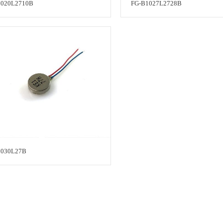
1020L2710B
FG-B1027L2728B
1030L27B