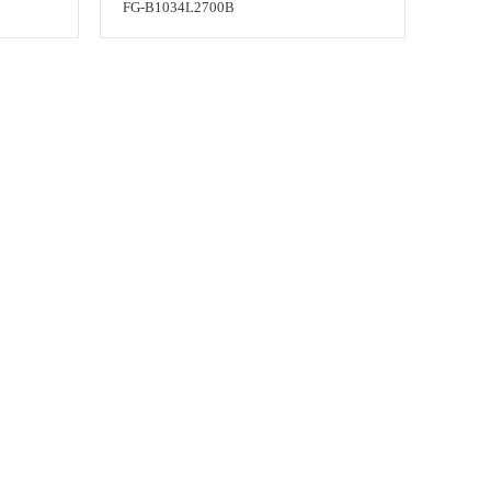
FG-B1034L2700B