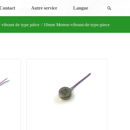
Contact
Autre service
Langue
 vibrant de type pièce
/
10mm Moteur-vibrant-de-type-piece