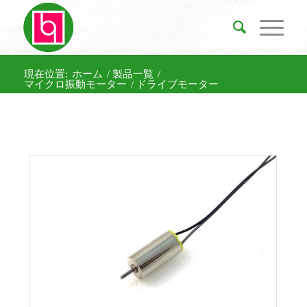
現在位置:
ホーム
/
製品一覧
/
マイクロ振動モーター
/
ドライブモーター