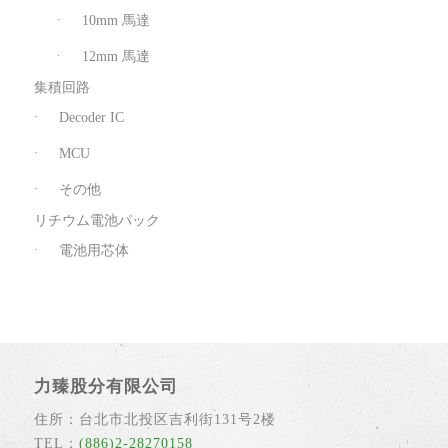
10mm 馬達
12mm 馬達
集積回路
Decoder IC
MCU
その他
リチウム電池パック
電池用芯体
力臻股分有限公司
住所：台北市北投区吉利街131号2楼
TEL：
(886)2-28270158