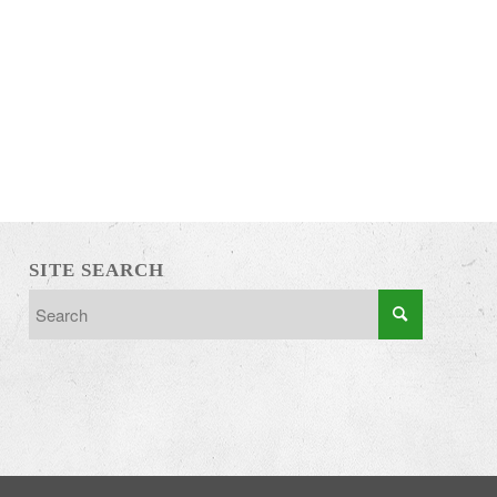
SITE SEARCH