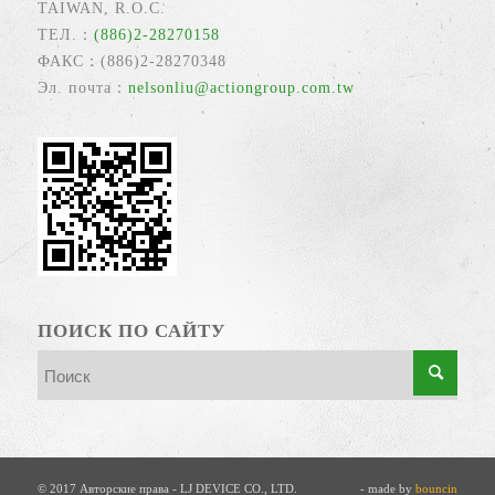
TAIWAN, R.O.C.
ТЕЛ.：
(886)2-28270158
ФАКС：(886)2-28270348
Эл. почта：
nelsonliu@actiongroup.com.tw
ПОИСК ПО САЙТУ
© 2017 Авторские права - LJ DEVICE CO., LTD.
- made by
bouncin