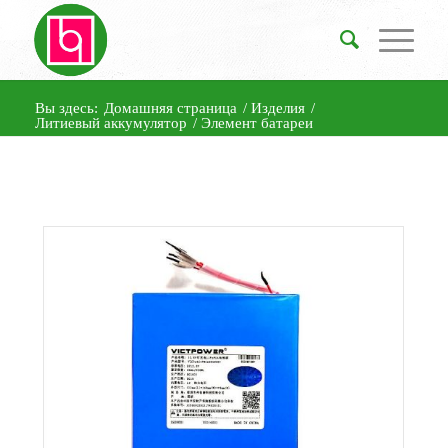
Вы здесь:
Домашняя страница
/
Изделия
/
Литиевый аккумулятор
/
Элемент батареи