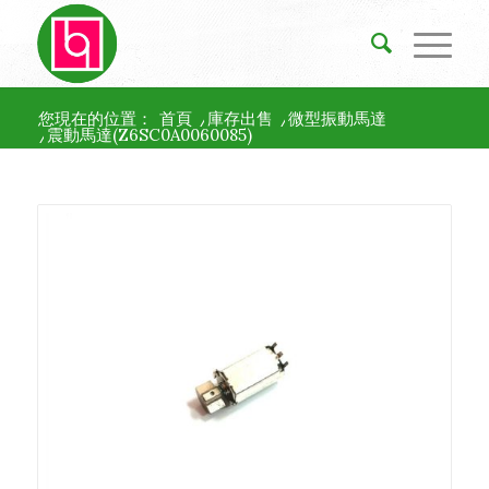
您現在的位置：
首頁
/
庫存出售
/
微型振動馬達
/
震動馬達(Z6SC0A0060085)