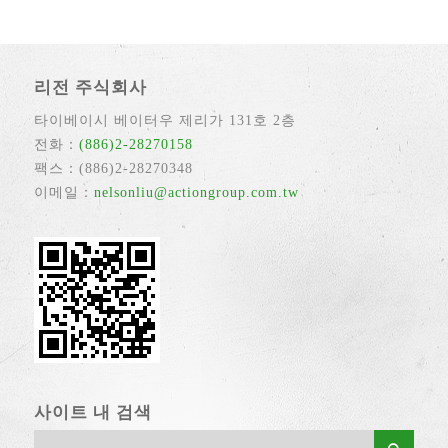
리전 주식회사
타이베이시 베이터우 제리가 131호 2층
전화：
(886)2-28270158
팩스：(886)2-28270348
이메일：
nelsonliu@actiongroup.com.tw
사이트 내 검색