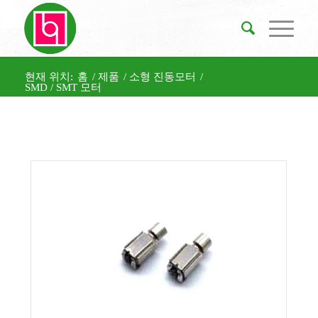
현재 위치:
홈
/
제품
/
소형 진동모터
/
SMD / SMT 모터