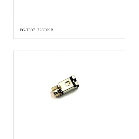
FG-T3071728T09B