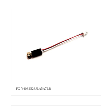
FG-Y4082528JLA5A7LB