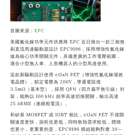
首圖來源：
EPC
美國氮化鎵功率元件供應商 EPC 近日推出一款三相無
刷直流馬達驅動器設計 EPC9196，採用增強性氮化鎵
做為核心功率開關元件，具備更廣的工作電壓範圍，
適合小型無人車、人形機器人的小型馬達使用。
這款新驅動設計使用 eGaN FET（增強性氮化鎵場效
電晶體），額定電壓為 200V，導通電阻僅
3.5mΩ（基本型），採用 QFN（四方扁平無引線）封
裝，能夠以 100 kHz 頻率高速切換開關，輸出高達
25 ARMS（連續相電流）。
和矽基 MOSFET 或 IGBT 相比，eGaN FET 不僅開
關速度更快，損耗也更低，同時散熱需求較低，體積
也更小，更重要的是，EPC9196 模組能夠對應 30～