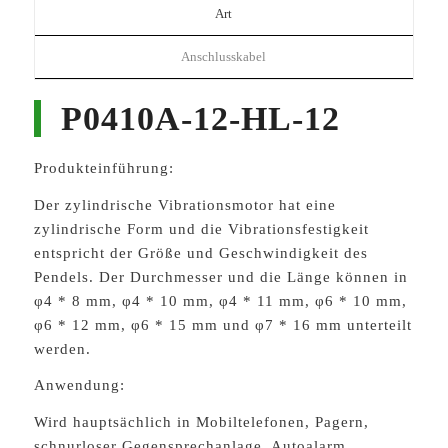
Art
Anschlusskabel
P0410A-12-HL-12
Produkteinführung:
Der zylindrische Vibrationsmotor hat eine
zylindrische Form und die Vibrationsfestigkeit
entspricht der Größe und Geschwindigkeit des
Pendels.
Der Durchmesser und die Länge können in
φ4 * 8 mm, φ4 * 10 mm, φ4 * 11 mm, φ6 * 10 mm,
φ6 * 12 mm, φ6 * 15 mm und φ7 * 16 mm unterteilt
werden.
Anwendung:
Wird hauptsächlich in Mobiltelefonen, Pagern,
schnurloser Gegensprechanlage, Autoalarm,