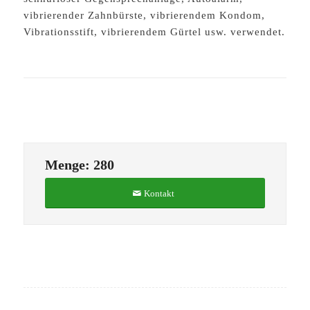
vibrierender Zahnbürste, vibrierendem Kondom,
Vibrationsstift, vibrierendem Gürtel usw. verwendet.
Menge: 280
Kontakt