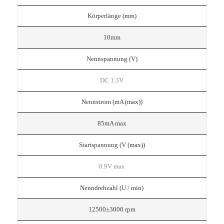
Körperlänge (mm)
10mm
Nennspannung (V)
DC 1.3V
Nennstrom (mA (max))
85mA max
Startspannung (V (max))
0.9V max
Nenndrehzahl (U / min)
12500±3000 rpm