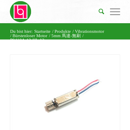
Du bist hier:
Startseite
/
Produkte
/
Vibrationsmotor
/
Bürstenloser Motor
/
5mm 馬達-無刷
/
P0410A-12-HL-12