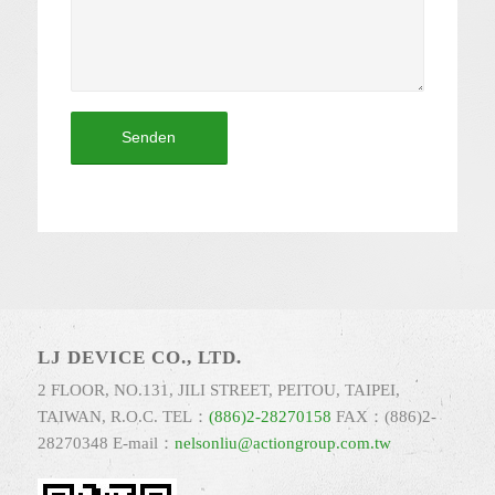
LJ DEVICE CO., LTD.
2 FLOOR, NO.131, JILI STREET, PEITOU, TAIPEI,
TAIWAN, R.O.C. TEL：
(886)2-28270158
FAX：(886)2-
28270348 E-mail：
nelsonliu@actiongroup.com.tw